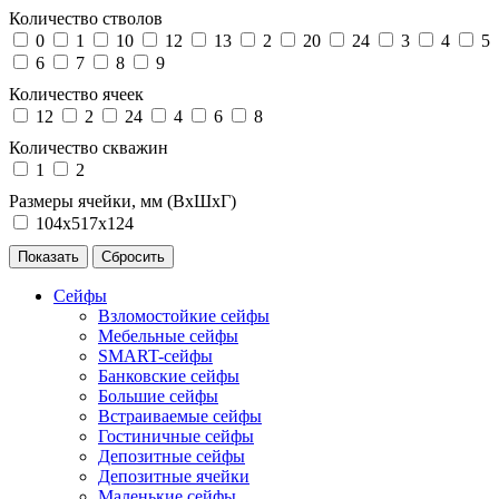
Количество стволов
0
1
10
12
13
2
20
24
3
4
5
6
7
8
9
Количество ячеек
12
2
24
4
6
8
Количество скважин
1
2
Размеры ячейки, мм (ВхШхГ)
104х517х124
Сейфы
Взломостойкие сейфы
Мебельные сейфы
SMART-сейфы
Банковские сейфы
Большие сейфы
Встраиваемые сейфы
Гостиничные сейфы
Депозитные сейфы
Депозитные ячейки
Маленькие сейфы