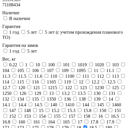
71108434
Наличие
В наличии
Гарантия
1 год
5 лет
5 лет (с учетом прохождения планового
ТО)
Гарантия на замок
1 год
5 лет
Вес, кг
0.22
1
10
100
101
1019
1020
103
104
105
106
107
109
1095
11
11.1
11.3
11.5
11.6
110
1100
111
112
113
114
115
116
1165
119
12
12.2
12.5
12.7
120
121
1215
122
123
1230
125
1250
126
129
13
13.2
13.5
130
131
132
134
135
1350
136
138
139
14
14.1
14.4
14.5
140
1410
144
145
1460
147
148
15
15.2
15.3
15.8
150
151
152
153
154
155
157
158
16
16.5
16.8
160
161
164
165
17
17.8
17.9
172
173
175
178
179
18
18.5
180