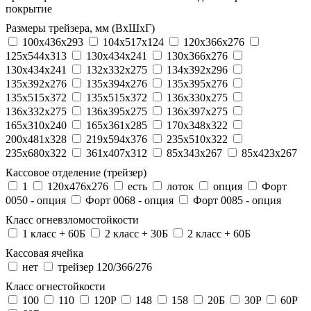
покрытие
Размеры трейзера, мм (ВхШхГ)
100x436x293
104х517х124
120x366x276
125x544x313
130x434x241
130х366х276
130х434х241
132x332x275
134x392x296
135x392x276
135x394x276
135x395x276
135x515x372
135х515х372
136x330x275
136x332x275
136x395x275
136x397x275
165x310x240
165x361x285
170x348x322
200x481x328
219x594x376
235x510x322
235x680x322
361x407x312
85x343x267
85x423x267
Кассовое отделение (трейзер)
1
120х476х276
есть
лоток
опция
Форт
0050 - опция
Форт 0068 - опция
Форт 0085 - опция
Класс огневзломостойкости
1 класс + 60Б
2 класс + 30Б
2 класс + 60Б
Кассовая ячейка
нет
трейзер 120/366/276
Класс огнестойкости
100
110
120P
148
158
20Б
30P
60P