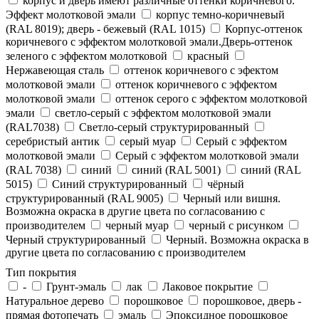
корпус и дверь имеют различные оттенки коричневого.
Эффект молотковой эмали
корпус темно-коричневый
(RAL 8019); дверь - бежевый (RAL 1015)
Корпус-оттенок
коричневого с эффектом молотковой эмали.Дверь-оттенок
зеленого с эффектом молотковой
красный
Нержавеющая сталь
оттенок коричневого с эфектом
молотковой эмали
оттенок коричневого с эффектом
молотковой эмали
оттенок серого с эффектом молотковой
эмали
светло-серый с эффектом молотковой эмали
(RAL7038)
Светло-серый структурированный
серебристый антик
серый муар
Серый с эффектом
молотковой эмали
Серый с эффектом молотковой эмали
(RAL 7038)
синий
синий (RAL 5001)
синий (RAL
5015)
Синий структурированный
чёрный
структурированный (RAL 9005)
Черный или вишня.
Возможна окраска в другие цвета по согласованию с
производителем
черный муар
черный с рисунком
Черный структурированный
Черный. Возможна окраска в
другие цвета по согласованию с производителем
Тип покрытия
-
Грунт-эмаль
лак
Лаковое покрытие
Натуральное дерево
порошковое
порошковое, дверь -
прямая фотопечать
эмаль
Эпоксидное порошковое