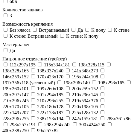
60Б
Количество ящиков
3
Возможность крепления
Без класса
Встраиваемый
Да
К полу
К стене
К стене; Встраиваемый
К стене; К полу
Мастер-ключ
Да
Патронное отделение (трейзер)
112x297x195
115x334x181
138x328x115
138x328x165
138x337x240
141x348x273
146x259x152
170x423x170
195x244x108
197x356x118 (усеченный)
198x296x140
198x298x165
199x260x101
199x260x108
200x259x152
200x297x147
201x294x185
210x296x145
210x296x245
210x296x255
219x594x376
220x170x105
220x180x178
220x198x105
222x149x207
222x178x187
225x128x132
228x296x255
238x153x194
242x155x181
288x361x86
298x257x191
298x294x242
300x424x250
400x238x250
99x257x82