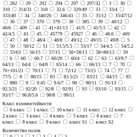
282
29
292
294
297
297/32
3
30
310
314/31
318
32.6
329/49
33
33/4
333/40
34
340/26
346/41
35
35/12
35/47/12
36
37
370
379
38
385
39
40/12
40/6
409
41
41+41/13
41/5
41/5.5
42
42/4.5
43
45
45779
45927
46
46.6
469
47
48
48/4
48/8
49/12
49/15
49/8
5
50
50/12
51
53.5/5.5
53/17
54/4.5
54/5.2
55/63
56/15
57/15
58+58/13
58+80/13
59
6
60
60.7
60/20
60/4
62
63
63/9.7
64/13
64/4
64/8
65/14
66
66/13
7
70
70+101/21
70/13
71
72/12
73/15
74
77
77/5
8
80/15
83
83.5/21
83/21
84/15
85
880
9
9.45
9.6/7
90
90/11
91/13
92.5/21
92/20
92/8
92/91
93
93/10
93/15
93/17
96.8/5.6
98/8
99/11
Класс взломостойкости
0 класс
1 класс
10 класс
11 класс
12 класс
2 класс
3 класс
4 класс
5 класс
6 класс
7
класс
8 класс
9 класс
класс S1
класс S2
Количество полок
0
1
2
3
4
5