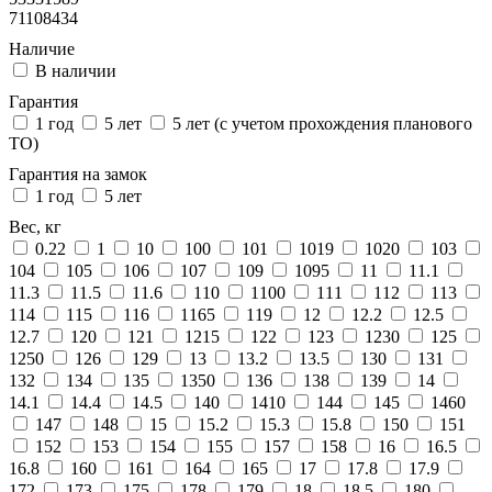
71108434
Наличие
В наличии
Гарантия
1 год
5 лет
5 лет (с учетом прохождения планового
ТО)
Гарантия на замок
1 год
5 лет
Вес, кг
0.22
1
10
100
101
1019
1020
103
104
105
106
107
109
1095
11
11.1
11.3
11.5
11.6
110
1100
111
112
113
114
115
116
1165
119
12
12.2
12.5
12.7
120
121
1215
122
123
1230
125
1250
126
129
13
13.2
13.5
130
131
132
134
135
1350
136
138
139
14
14.1
14.4
14.5
140
1410
144
145
1460
147
148
15
15.2
15.3
15.8
150
151
152
153
154
155
157
158
16
16.5
16.8
160
161
164
165
17
17.8
17.9
172
173
175
178
179
18
18.5
180