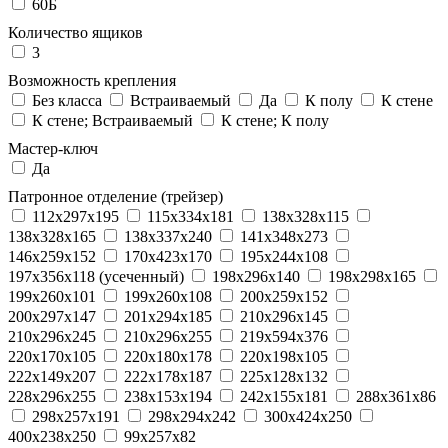
60Б
Количество ящиков
3
Возможность крепления
Без класса
Встраиваемый
Да
К полу
К стене
К стене; Встраиваемый
К стене; К полу
Мастер-ключ
Да
Патронное отделение (трейзер)
112x297x195
115x334x181
138x328x115
138x328x165
138x337x240
141x348x273
146x259x152
170x423x170
195x244x108
197x356x118 (усеченный)
198x296x140
198x298x165
199x260x101
199x260x108
200x259x152
200x297x147
201x294x185
210x296x145
210x296x245
210x296x255
219x594x376
220x170x105
220x180x178
220x198x105
222x149x207
222x178x187
225x128x132
228x296x255
238x153x194
242x155x181
288x361x86
298x257x191
298x294x242
300x424x250
400x238x250
99x257x82