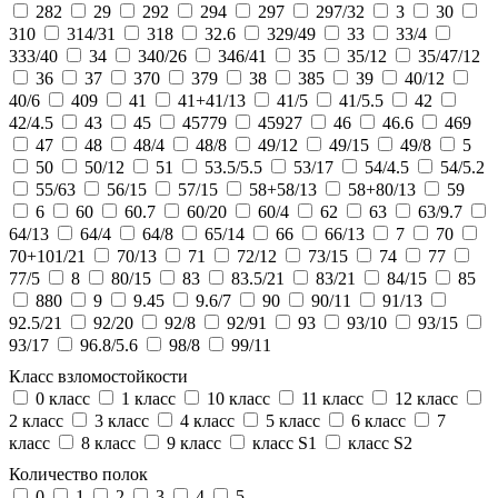
282
29
292
294
297
297/32
3
30
310
314/31
318
32.6
329/49
33
33/4
333/40
34
340/26
346/41
35
35/12
35/47/12
36
37
370
379
38
385
39
40/12
40/6
409
41
41+41/13
41/5
41/5.5
42
42/4.5
43
45
45779
45927
46
46.6
469
47
48
48/4
48/8
49/12
49/15
49/8
5
50
50/12
51
53.5/5.5
53/17
54/4.5
54/5.2
55/63
56/15
57/15
58+58/13
58+80/13
59
6
60
60.7
60/20
60/4
62
63
63/9.7
64/13
64/4
64/8
65/14
66
66/13
7
70
70+101/21
70/13
71
72/12
73/15
74
77
77/5
8
80/15
83
83.5/21
83/21
84/15
85
880
9
9.45
9.6/7
90
90/11
91/13
92.5/21
92/20
92/8
92/91
93
93/10
93/15
93/17
96.8/5.6
98/8
99/11
Класс взломостойкости
0 класс
1 класс
10 класс
11 класс
12 класс
2 класс
3 класс
4 класс
5 класс
6 класс
7
класс
8 класс
9 класс
класс S1
класс S2
Количество полок
0
1
2
3
4
5