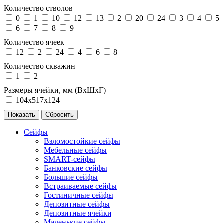
Количество стволов
0
1
10
12
13
2
20
24
3
4
5
6
7
8
9
Количество ячеек
12
2
24
4
6
8
Количество скважин
1
2
Размеры ячейки, мм (ВхШхГ)
104х517х124
Сейфы
Взломостойкие сейфы
Мебельные сейфы
SMART-сейфы
Банковские сейфы
Большие сейфы
Встраиваемые сейфы
Гостиничные сейфы
Депозитные сейфы
Депозитные ячейки
Маленькие сейфы