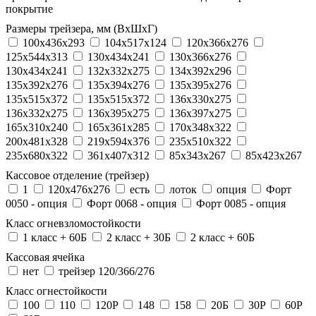
покрытие
Размеры трейзера, мм (ВхШхГ)
100x436x293
104х517х124
120x366x276
125x544x313
130x434x241
130х366х276
130х434х241
132x332x275
134x392x296
135x392x276
135x394x276
135x395x276
135x515x372
135х515х372
136x330x275
136x332x275
136x395x275
136x397x275
165x310x240
165x361x285
170x348x322
200x481x328
219x594x376
235x510x322
235x680x322
361x407x312
85x343x267
85x423x267
Кассовое отделение (трейзер)
1
120х476х276
есть
лоток
опция
Форт
0050 - опция
Форт 0068 - опция
Форт 0085 - опция
Класс огневзломостойкости
1 класс + 60Б
2 класс + 30Б
2 класс + 60Б
Кассовая ячейка
нет
трейзер 120/366/276
Класс огнестойкости
100
110
120P
148
158
20Б
30P
60P