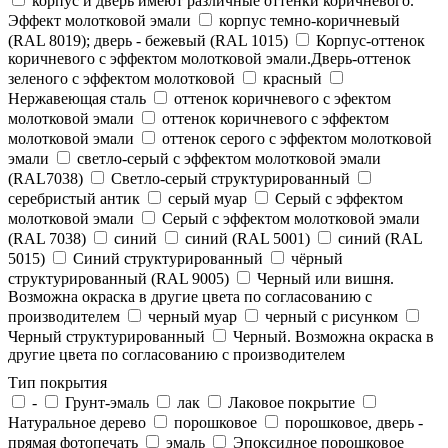
корпус и дверь имеют различные оттенки коричневого.
Эффект молотковой эмали
корпус темно-коричневый
(RAL 8019); дверь - бежевый (RAL 1015)
Корпус-оттенок
коричневого с эффектом молотковой эмали.Дверь-оттенок
зеленого с эффектом молотковой
красный
Нержавеющая сталь
оттенок коричневого с эфектом
молотковой эмали
оттенок коричневого с эффектом
молотковой эмали
оттенок серого с эффектом молотковой
эмали
светло-серый с эффектом молотковой эмали
(RAL7038)
Светло-серый структурированный
серебристый антик
серый муар
Серый с эффектом
молотковой эмали
Серый с эффектом молотковой эмали
(RAL 7038)
синий
синий (RAL 5001)
синий (RAL
5015)
Синий структурированный
чёрный
структурированный (RAL 9005)
Черный или вишня.
Возможна окраска в другие цвета по согласованию с
производителем
черный муар
черный с рисунком
Черный структурированный
Черный. Возможна окраска в
другие цвета по согласованию с производителем
Тип покрытия
-
Грунт-эмаль
лак
Лаковое покрытие
Натуральное дерево
порошковое
порошковое, дверь -
прямая фотопечать
эмаль
Эпоксидное порошковое