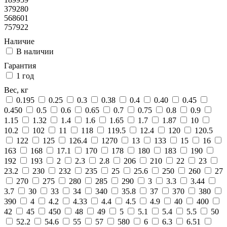
379280
568601
757922
Наличие
В наличии
Гарантия
1 год
Вес, кг
0.195
0.25
0.3
0.38
0.4
0.40
0.45
0.450
0.5
0.6
0.65
0.7
0.75
0.8
0.9
1.15
1.32
1.4
1.6
1.65
1.7
1.87
10
10.2
102
11
118
119.5
12.4
120
120.5
122
125
126.4
1270
13
133
15
16
163
168
17.1
170
178
180
183
190
192
193
2
2.3
2.8
206
210
22
23
23.2
230
232
235
25
25.6
250
260
27
270
275
280
285
290
3
3.3
3.44
3.7
30
33
34
340
35.8
37
370
380
390
4
4.2
4.33
4.4
4.5
4.9
40
400
42
45
450
48
49
5
5.1
5.4
5.5
50
52.2
54.6
55
57
580
6
6.3
6.51