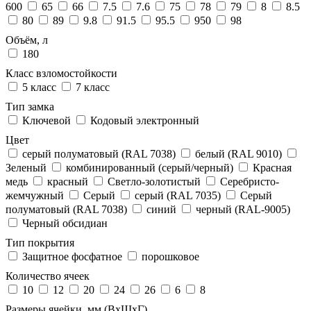
600
65
66
7.5
7.6
75
78
79
8
8.5
80
89
9.8
91.5
95.5
950
98
Объём, л
180
Класс взломостойкости
5 класс
7 класс
Тип замка
Ключевой
Кодовый электронный
Цвет
cерый полуматовый (RAL 7038)
белый (RAL 9010)
Зеленый
комбинированный (серый/черный)
Красная
медь
красный
Светло-золотистый
Серебристо-
жемчужный
Серый
серый (RAL 7035)
Серый
полуматовый (RAL 7038)
синий
черный (RAL-9005)
Черный обсидиан
Тип покрытия
Защитное фосфатное
порошковое
Количество ячеек
10
12
20
24
26
6
8
Размеры ячейки, мм (ВхШхГ)