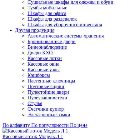
Сушильные шкафы для одежды и обуви
Тумбы мобильные
Шкафы для офиса
Шкафы для раздевалок
Шкафы для уборочного инвентаря
Другая продукция
Автоматические системы хранения
Бронированные двери
Видеонаблюдение
Двери КХО
Кассовые лотки
Кассовые окна
Кассовые узлы
Кэшбоксы
Настенные ключницы
Почтовые ящики
Пулестойкие двери
Пулеулавливатели
Стулья
Счетчики купюр
Электронные замки
По алфавиту
По популярности
По цене
Кассовый лоток Модель Л.1