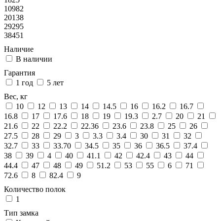
10982
20138
29295
38451
Наличие
В наличии
Гарантия
1 год
5 лет
Вес, кг
10
12
13
14
14.5
16
16.2
16.7
16.8
17
17.6
18
19
19.3
2.7
20
21
21.6
22
22.2
22.36
23.6
23.8
25
26
27.5
28
29
3
3.3
3.4
30
31
32
32.7
33
33.70
34.5
35
36
36.5
37.4
38
39
4
40
41.1
42
42.4
43
44
44.4
47
48
49
51.2
53
55
6
71
72.6
8
82.4
9
Количество полок
1
Тип замка