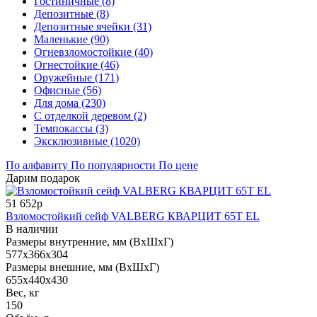
Гостиничные (8)
Депозитные (8)
Депозитные ячейки (31)
Маленькие (90)
Огневзломостойкие (40)
Огнестойкие (46)
Оружейные (171)
Офисные (56)
Для дома (230)
С отделкой деревом (2)
Темпокассы (3)
Эксклюзивные (1020)
По алфавиту
По популярности
По цене
Дарим подарок
51 652р
Взломостойкий сейф VALBERG КВАРЦИТ 65Т EL
В наличии
Размеры внутренние, мм (ВхШхГ)
577x366x304
Размеры внешние, мм (ВхШхГ)
655x440x430
Вес, кг
150