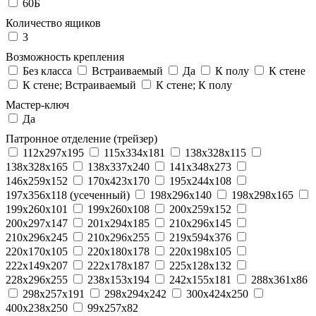
60Б
Количество ящиков
3
Возможность крепления
Без класса
Встраиваемый
Да
К полу
К стене
К стене; Встраиваемый
К стене; К полу
Мастер-ключ
Да
Патронное отделение (трейзер)
112x297x195
115x334x181
138x328x115
138x328x165
138x337x240
141x348x273
146x259x152
170x423x170
195x244x108
197x356x118 (усеченный)
198x296x140
198x298x165
199x260x101
199x260x108
200x259x152
200x297x147
201x294x185
210x296x145
210x296x245
210x296x255
219x594x376
220x170x105
220x180x178
220x198x105
222x149x207
222x178x187
225x128x132
228x296x255
238x153x194
242x155x181
288x361x86
298x257x191
298x294x242
300x424x250
400x238x250
99x257x82