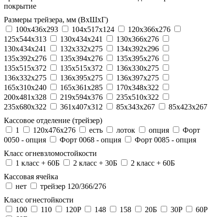
покрытие
Размеры трейзера, мм (ВхШхГ)
100x436x293
104х517х124
120x366x276
125x544x313
130x434x241
130х366х276
130х434х241
132x332x275
134x392x296
135x392x276
135x394x276
135x395x276
135x515x372
135х515х372
136x330x275
136x332x275
136x395x275
136x397x275
165x310x240
165x361x285
170x348x322
200x481x328
219x594x376
235x510x322
235x680x322
361x407x312
85x343x267
85x423x267
Кассовое отделение (трейзер)
1
120х476х276
есть
лоток
опция
Форт
0050 - опция
Форт 0068 - опция
Форт 0085 - опция
Класс огневзломостойкости
1 класс + 60Б
2 класс + 30Б
2 класс + 60Б
Кассовая ячейка
нет
трейзер 120/366/276
Класс огнестойкости
100
110
120P
148
158
20Б
30P
60P