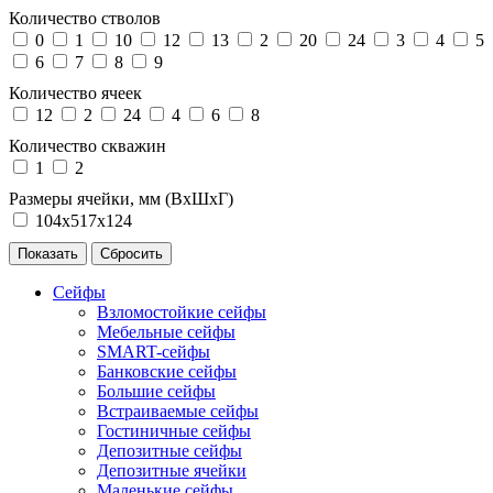
Количество стволов
0
1
10
12
13
2
20
24
3
4
5
6
7
8
9
Количество ячеек
12
2
24
4
6
8
Количество скважин
1
2
Размеры ячейки, мм (ВхШхГ)
104х517х124
Сейфы
Взломостойкие сейфы
Мебельные сейфы
SMART-сейфы
Банковские сейфы
Большие сейфы
Встраиваемые сейфы
Гостиничные сейфы
Депозитные сейфы
Депозитные ячейки
Маленькие сейфы