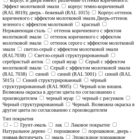
корпус и дверь имеют различные оттенки коричневого.
Эффект молотковой эмали
корпус темно-коричневый
(RAL 8019); дверь - бежевый (RAL 1015)
Корпус-оттенок
коричневого с эффектом молотковой эмали.Дверь-оттенок
зеленого с эффектом молотковой
красный
Нержавеющая сталь
оттенок коричневого с эфектом
молотковой эмали
оттенок коричневого с эффектом
молотковой эмали
оттенок серого с эффектом молотковой
эмали
светло-серый с эффектом молотковой эмали
(RAL7038)
Светло-серый структурированный
серебристый антик
серый муар
Серый с эффектом
молотковой эмали
Серый с эффектом молотковой эмали
(RAL 7038)
синий
синий (RAL 5001)
синий (RAL
5015)
Синий структурированный
чёрный
структурированный (RAL 9005)
Черный или вишня.
Возможна окраска в другие цвета по согласованию с
производителем
черный муар
черный с рисунком
Черный структурированный
Черный. Возможна окраска в
другие цвета по согласованию с производителем
Тип покрытия
-
Грунт-эмаль
лак
Лаковое покрытие
Натуральное дерево
порошковое
порошковое, дверь -
прямая фотопечать
эмаль
Эпоксидное порошковое