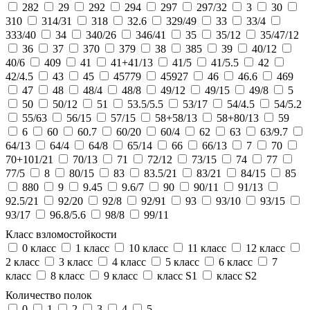
282
29
292
294
297
297/32
3
30
310
314/31
318
32.6
329/49
33
33/4
333/40
34
340/26
346/41
35
35/12
35/47/12
36
37
370
379
38
385
39
40/12
40/6
409
41
41+41/13
41/5
41/5.5
42
42/4.5
43
45
45779
45927
46
46.6
469
47
48
48/4
48/8
49/12
49/15
49/8
5
50
50/12
51
53.5/5.5
53/17
54/4.5
54/5.2
55/63
56/15
57/15
58+58/13
58+80/13
59
6
60
60.7
60/20
60/4
62
63
63/9.7
64/13
64/4
64/8
65/14
66
66/13
7
70
70+101/21
70/13
71
72/12
73/15
74
77
77/5
8
80/15
83
83.5/21
83/21
84/15
85
880
9
9.45
9.6/7
90
90/11
91/13
92.5/21
92/20
92/8
92/91
93
93/10
93/15
93/17
96.8/5.6
98/8
99/11
Класс взломостойкости
0 класс
1 класс
10 класс
11 класс
12 класс
2 класс
3 класс
4 класс
5 класс
6 класс
7
класс
8 класс
9 класс
класс S1
класс S2
Количество полок
0
1
2
3
4
5