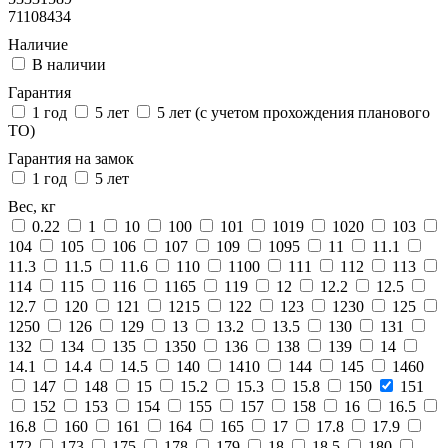
71108434
Наличие
В наличии
Гарантия
1 год
5 лет
5 лет (с учетом прохождения планового
ТО)
Гарантия на замок
1 год
5 лет
Вес, кг
0.22
1
10
100
101
1019
1020
103
104
105
106
107
109
1095
11
11.1
11.3
11.5
11.6
110
1100
111
112
113
114
115
116
1165
119
12
12.2
12.5
12.7
120
121
1215
122
123
1230
125
1250
126
129
13
13.2
13.5
130
131
132
134
135
1350
136
138
139
14
14.1
14.4
14.5
140
1410
144
145
1460
147
148
15
15.2
15.3
15.8
150
151
152
153
154
155
157
158
16
16.5
16.8
160
161
164
165
17
17.8
17.9
172
173
175
178
179
18
18.5
180