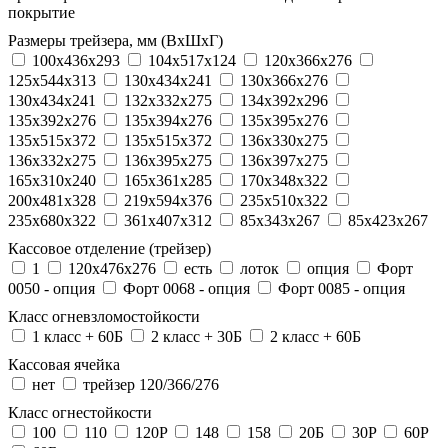
покрытие
Размеры трейзера, мм (ВхШхГ)
100x436x293
104х517х124
120x366x276
125x544x313
130x434x241
130х366х276
130х434х241
132x332x275
134x392x296
135x392x276
135x394x276
135x395x276
135x515x372
135х515х372
136x330x275
136x332x275
136x395x275
136x397x275
165x310x240
165x361x285
170x348x322
200x481x328
219x594x376
235x510x322
235x680x322
361x407x312
85x343x267
85x423x267
Кассовое отделение (трейзер)
1
120х476х276
есть
лоток
опция
Форт
0050 - опция
Форт 0068 - опция
Форт 0085 - опция
Класс огневзломостойкости
1 класс + 60Б
2 класс + 30Б
2 класс + 60Б
Кассовая ячейка
нет
трейзер 120/366/276
Класс огнестойкости
100
110
120P
148
158
20Б
30P
60P