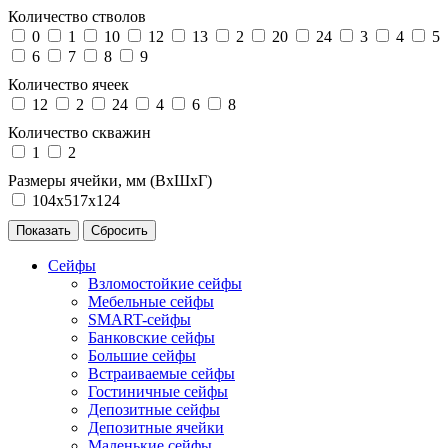
Количество стволов
0
1
10
12
13
2
20
24
3
4
5
6
7
8
9
Количество ячеек
12
2
24
4
6
8
Количество скважин
1
2
Размеры ячейки, мм (ВхШхГ)
104х517х124
Сейфы
Взломостойкие сейфы
Мебельные сейфы
SMART-сейфы
Банковские сейфы
Большие сейфы
Встраиваемые сейфы
Гостиничные сейфы
Депозитные сейфы
Депозитные ячейки
Маленькие сейфы