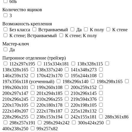
60Б
Количество ящиков
3
Возможность крепления
Без класса
Встраиваемый
Да
К полу
К стене
К стене; Встраиваемый
К стене; К полу
Мастер-ключ
Да
Патронное отделение (трейзер)
112x297x195
115x334x181
138x328x115
138x328x165
138x337x240
141x348x273
146x259x152
170x423x170
195x244x108
197x356x118 (усеченный)
198x296x140
198x298x165
199x260x101
199x260x108
200x259x152
200x297x147
201x294x185
210x296x145
210x296x245
210x296x255
219x594x376
220x170x105
220x180x178
220x198x105
222x149x207
222x178x187
225x128x132
228x296x255
238x153x194
242x155x181
288x361x86
298x257x191
298x294x242
300x424x250
400x238x250
99x257x82