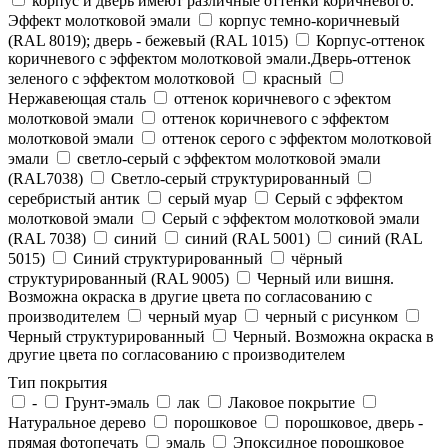
корпус и дверь имеют различные оттенки коричневого.
Эффект молотковой эмали
корпус темно-коричневый
(RAL 8019); дверь - бежевый (RAL 1015)
Корпус-оттенок
коричневого с эффектом молотковой эмали.Дверь-оттенок
зеленого с эффектом молотковой
красный
Нержавеющая сталь
оттенок коричневого с эфектом
молотковой эмали
оттенок коричневого с эффектом
молотковой эмали
оттенок серого с эффектом молотковой
эмали
светло-серый с эффектом молотковой эмали
(RAL7038)
Светло-серый структурированный
серебристый антик
серый муар
Серый с эффектом
молотковой эмали
Серый с эффектом молотковой эмали
(RAL 7038)
синий
синий (RAL 5001)
синий (RAL
5015)
Синий структурированный
чёрный
структурированный (RAL 9005)
Черный или вишня.
Возможна окраска в другие цвета по согласованию с
производителем
черный муар
черный с рисунком
Черный структурированный
Черный. Возможна окраска в
другие цвета по согласованию с производителем
Тип покрытия
-
Грунт-эмаль
лак
Лаковое покрытие
Натуральное дерево
порошковое
порошковое, дверь -
прямая фотопечать
эмаль
Эпоксидное порошковое