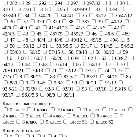
282
29
292
294
297
297/32
3
30
310
314/31
318
32.6
329/49
33
33/4
333/40
34
340/26
346/41
35
35/12
35/47/12
36
37
370
379
38
385
39
40/12
40/6
409
41
41+41/13
41/5
41/5.5
42
42/4.5
43
45
45779
45927
46
46.6
469
47
48
48/4
48/8
49/12
49/15
49/8
5
50
50/12
51
53.5/5.5
53/17
54/4.5
54/5.2
55/63
56/15
57/15
58+58/13
58+80/13
59
6
60
60.7
60/20
60/4
62
63
63/9.7
64/13
64/4
64/8
65/14
66
66/13
7
70
70+101/21
70/13
71
72/12
73/15
74
77
77/5
8
80/15
83
83.5/21
83/21
84/15
85
880
9
9.45
9.6/7
90
90/11
91/13
92.5/21
92/20
92/8
92/91
93
93/10
93/15
93/17
96.8/5.6
98/8
99/11
Класс взломостойкости
0 класс
1 класс
10 класс
11 класс
12 класс
2 класс
3 класс
4 класс
5 класс
6 класс
7
класс
8 класс
9 класс
класс S1
класс S2
Количество полок
0
1
2
3
4
5