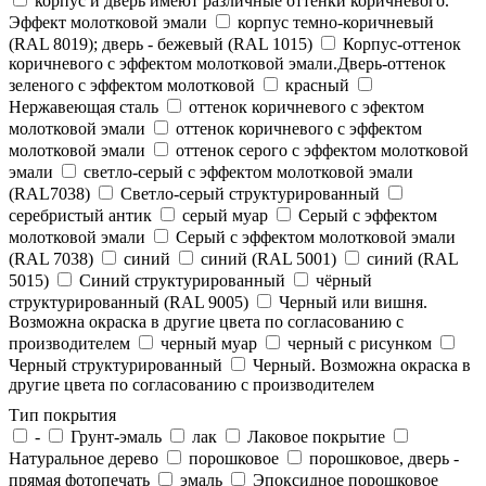
корпус и дверь имеют различные оттенки коричневого.
Эффект молотковой эмали
корпус темно-коричневый
(RAL 8019); дверь - бежевый (RAL 1015)
Корпус-оттенок
коричневого с эффектом молотковой эмали.Дверь-оттенок
зеленого с эффектом молотковой
красный
Нержавеющая сталь
оттенок коричневого с эфектом
молотковой эмали
оттенок коричневого с эффектом
молотковой эмали
оттенок серого с эффектом молотковой
эмали
светло-серый с эффектом молотковой эмали
(RAL7038)
Светло-серый структурированный
серебристый антик
серый муар
Серый с эффектом
молотковой эмали
Серый с эффектом молотковой эмали
(RAL 7038)
синий
синий (RAL 5001)
синий (RAL
5015)
Синий структурированный
чёрный
структурированный (RAL 9005)
Черный или вишня.
Возможна окраска в другие цвета по согласованию с
производителем
черный муар
черный с рисунком
Черный структурированный
Черный. Возможна окраска в
другие цвета по согласованию с производителем
Тип покрытия
-
Грунт-эмаль
лак
Лаковое покрытие
Натуральное дерево
порошковое
порошковое, дверь -
прямая фотопечать
эмаль
Эпоксидное порошковое