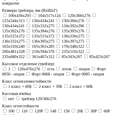
покрытие
Размеры трейзера, мм (ВхШхГ)
100x436x293
104х517х124
120x366x276
125x544x313
130x434x241
130х366х276
130х434х241
132x332x275
134x392x296
135x392x276
135x394x276
135x395x276
135x515x372
135х515х372
136x330x275
136x332x275
136x395x275
136x397x275
165x310x240
165x361x285
170x348x322
200x481x328
219x594x376
235x510x322
235x680x322
361x407x312
85x343x267
85x423x267
Кассовое отделение (трейзер)
1
120х476х276
есть
лоток
опция
Форт
0050 - опция
Форт 0068 - опция
Форт 0085 - опция
Класс огневзломостойкости
1 класс + 60Б
2 класс + 30Б
2 класс + 60Б
Кассовая ячейка
нет
трейзер 120/366/276
Класс огнестойкости
100
110
120P
148
158
20Б
30P
60P