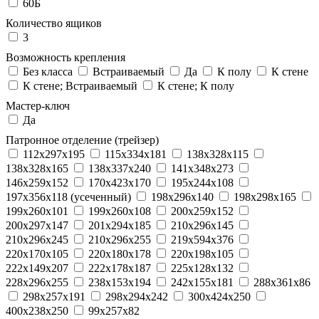
60Б
Количество ящиков
3
Возможность крепления
Без класса
Встраиваемый
Да
К полу
К стене
К стене; Встраиваемый
К стене; К полу
Мастер-ключ
Да
Патронное отделение (трейзер)
112x297x195
115x334x181
138x328x115
138x328x165
138x337x240
141x348x273
146x259x152
170x423x170
195x244x108
197x356x118 (усеченный)
198x296x140
198x298x165
199x260x101
199x260x108
200x259x152
200x297x147
201x294x185
210x296x145
210x296x245
210x296x255
219x594x376
220x170x105
220x180x178
220x198x105
222x149x207
222x178x187
225x128x132
228x296x255
238x153x194
242x155x181
288x361x86
298x257x191
298x294x242
300x424x250
400x238x250
99x257x82