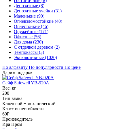
Гостиничные (8)
Депозитные (8)
Депозитные ячейки (31)
Маленькие (90)
Огневзломостойкие (40)
Огнестойкие (46)
Оружейные (171)
Офисные (56)
Для дома (230)
С отделкой деревом (2)
Темпокассы (3)
Эксклюзивные (1020)
По алфавиту
По популярности
По цене
Дарим подарок
Сейф Safewell YB-920A
Вес, кг
200
Тип замка
Ключевой + механический
Класс огнестойкости
60P
Производитель
Ира Пром