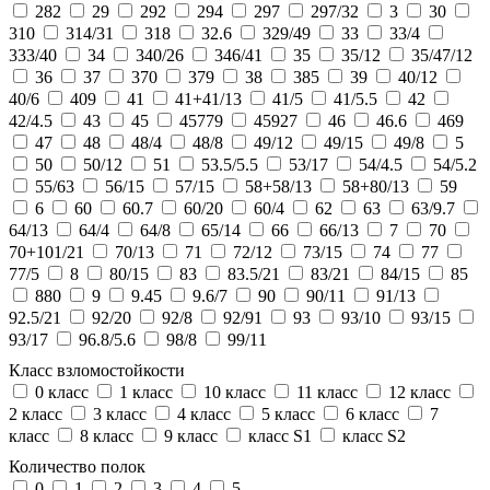
282
29
292
294
297
297/32
3
30
310
314/31
318
32.6
329/49
33
33/4
333/40
34
340/26
346/41
35
35/12
35/47/12
36
37
370
379
38
385
39
40/12
40/6
409
41
41+41/13
41/5
41/5.5
42
42/4.5
43
45
45779
45927
46
46.6
469
47
48
48/4
48/8
49/12
49/15
49/8
5
50
50/12
51
53.5/5.5
53/17
54/4.5
54/5.2
55/63
56/15
57/15
58+58/13
58+80/13
59
6
60
60.7
60/20
60/4
62
63
63/9.7
64/13
64/4
64/8
65/14
66
66/13
7
70
70+101/21
70/13
71
72/12
73/15
74
77
77/5
8
80/15
83
83.5/21
83/21
84/15
85
880
9
9.45
9.6/7
90
90/11
91/13
92.5/21
92/20
92/8
92/91
93
93/10
93/15
93/17
96.8/5.6
98/8
99/11
Класс взломостойкости
0 класс
1 класс
10 класс
11 класс
12 класс
2 класс
3 класс
4 класс
5 класс
6 класс
7
класс
8 класс
9 класс
класс S1
класс S2
Количество полок
0
1
2
3
4
5