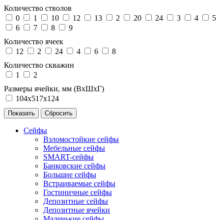
Количество стволов
0
1
10
12
13
2
20
24
3
4
5
6
7
8
9
Количество ячеек
12
2
24
4
6
8
Количество скважин
1
2
Размеры ячейки, мм (ВхШхГ)
104х517х124
Сейфы
Взломостойкие сейфы
Мебельные сейфы
SMART-сейфы
Банковские сейфы
Большие сейфы
Встраиваемые сейфы
Гостиничные сейфы
Депозитные сейфы
Депозитные ячейки
Маленькие сейфы