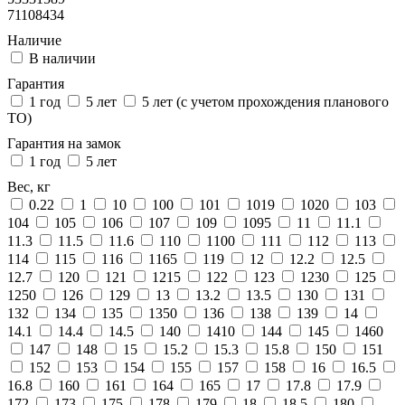
71108434
Наличие
В наличии
Гарантия
1 год
5 лет
5 лет (с учетом прохождения планового
ТО)
Гарантия на замок
1 год
5 лет
Вес, кг
0.22
1
10
100
101
1019
1020
103
104
105
106
107
109
1095
11
11.1
11.3
11.5
11.6
110
1100
111
112
113
114
115
116
1165
119
12
12.2
12.5
12.7
120
121
1215
122
123
1230
125
1250
126
129
13
13.2
13.5
130
131
132
134
135
1350
136
138
139
14
14.1
14.4
14.5
140
1410
144
145
1460
147
148
15
15.2
15.3
15.8
150
151
152
153
154
155
157
158
16
16.5
16.8
160
161
164
165
17
17.8
17.9
172
173
175
178
179
18
18.5
180