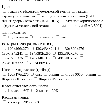
Цвет
графит с эффектом молотковой эмали
графит
структурированный
корпус темно-коричневый (RAL
8019); дверь - бежевый (RAL 1015)
оттенок коричневого с
эффектом молотковой эмали
синий
синий (RAL 5001)
Тип покрытия
Грунт-эмаль
порошковое
эмаль
Размеры трейзера, мм (ВхШхГ)
120x366x276
130x434x241
130х366х276
130х434х241
134x392x296
135x392x276
135x395x276
170x348x322
200x481x328
235x510x322
235x680x322
Кассовое отделение (трейзер)
120х476х276
есть
опция
Форт 0050 - опция
Форт 0068 - опция
Форт 0085 - опция
Класс огневзломостойкости
1 класс + 60Б
2 класс + 30Б
Кассовая ячейка
трейзер 120/366/276