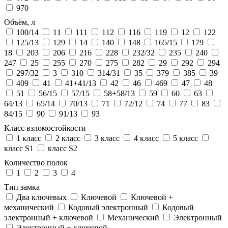
970
Объём, л
100/14
11
111
112
116
119
12
122
125/13
129
14
140
148
165/15
179
18
203
206
216
228
232/32
235
240
247
25
255
270
275
282
29
292
294
297/32
3
310
314/31
35
379
385
39
409
41
41+41/13
42
46
469
47
48
51
56/15
57/15
58+58/13
59
60
63
64/13
65/14
70/13
71
72/12
74
77
83
84/15
90
91/13
93
Класс взломостойкости
1 класс
2 класс
3 класс
4 класс
5 класс
класс S1
класс S2
Количество полок
1
2
3
4
Тип замка
Два ключевых
Ключевой
Ключевой +
механический
Кодовый электронный
Кодовый
электронный + ключевой
Механический
Электронный
Электронный + ключевой